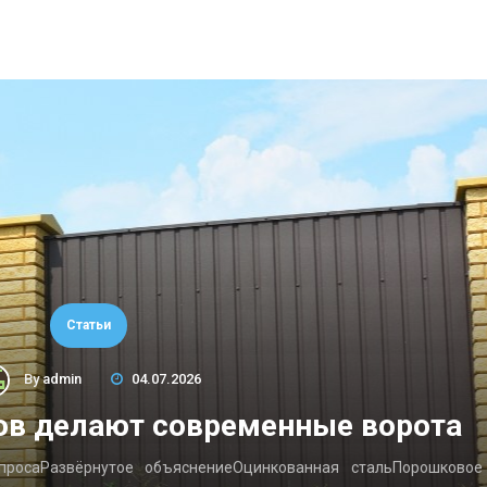
Статьи
By
admin
04.07.2026
ов делают современные ворота
опросаРазвёрнутое объяснениеОцинкованная стальПорошковое