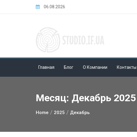
Skip
06.08.2026
to
content
Главная
Блог
О Компании
Контакты
Месяц:
Декабрь 2025
Home
2025
Декабрь