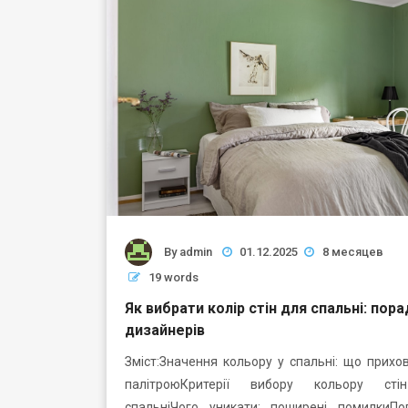
By
admin
01.12.2025
8 месяцев
19 words
Як вибрати колір стін для спальні: пор
дизайнерів
Зміст:Значення кольору у спальні: що прихо
палітроюКритерії вибору кольору ст
спальніЧого уникати: поширені помилкиПоп