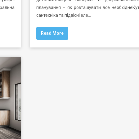
тральна
планування – як розташувати все необхіднеКу
сантехніка та підвісні еле…
Read More