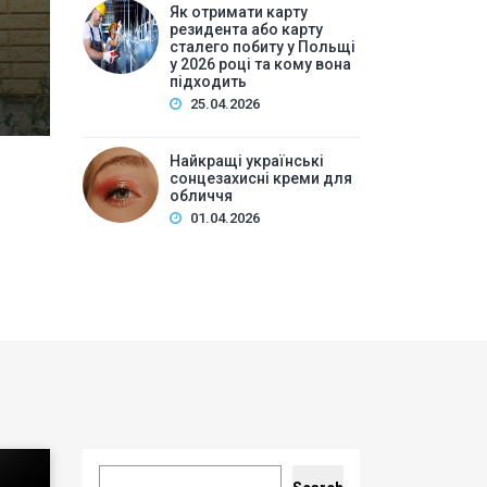
Накрутка переглядів vs органічне просування: що п
Як отримати карту
резидента або карту
ТОП сайтів для накрутки переглядів YouTube…
сталего побиту у Польщі
у 2026 році та кому вона
підходить
25.04.2026
Найкращі українські
сонцезахисні креми для
обличчя
01.04.2026
Search