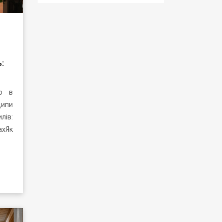
:
лю в
ипи
лів:
ахЯк