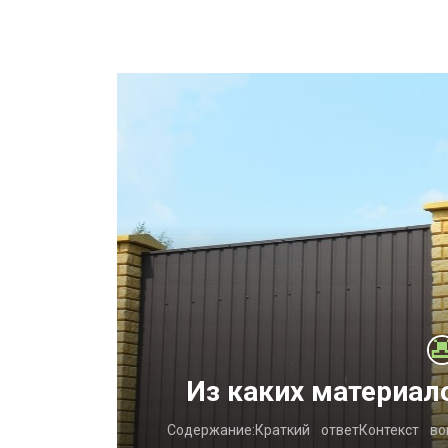
ент,
Из каких материал
и обирають
Содержание:Краткий ответКонтекст в