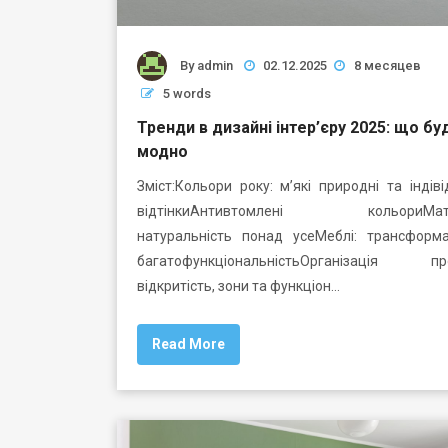
By
admin
02.12.2025
8 месяцев
5 words
Тренди в дизайні інтер’єру 2025: що бу
модно
Зміст:Кольори року: м’які природні та індіві
відтінкиАнтивтомлені кольориМатер
натуральність понад усеМеблі: трансформа
багатофункціональністьОрганізація про
відкритість, зони та функціон…
Read More