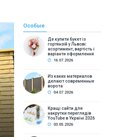
Особые
Де купити букет із
гортензій у Львові:
асортимент, вартість і
варіанти оформлення
16.07.2026
С
Из каких материалов
делают современные
By
admi
ворота
Кращі сайти для накру
04.07.2026
Украї
Кращі сайти для
накрутки переглядів
Зміст:
YouTube в Україні 2026
Чим відрізняється безпечна накрутка переглядів Yo
03.05.2026
Чому watch time — ключовий показник для YouTube