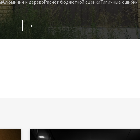
ыАлюминий и деревоРасчёт бюджетной оценкиТипичные ошибки,