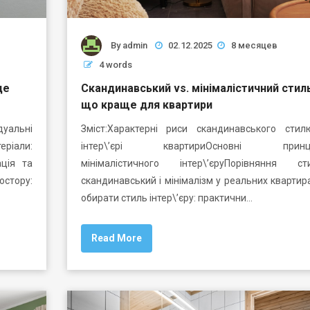
By
admin
02.12.2025
8 месяцев
4 words
де
Скандинавський vs. мінімалістичний стиль
що краще для квартири
дуальні
Зміст:Характерні риси скандинавського сти
іали:
інтер\’єрі квартириОсновні принц
ція та
мінімалістичного інтер\’єруПорівняння сти
стору:
скандинавський і мінімалізм у реальних квартир
обирати стиль інтер\’єру: практични…
Read More