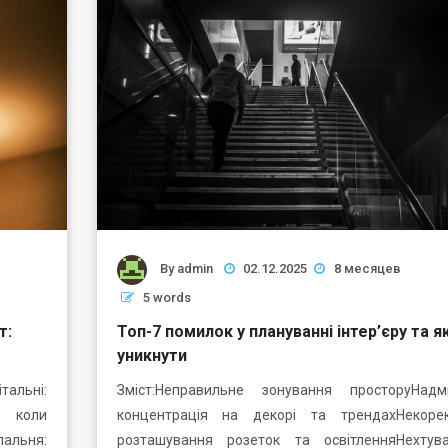
By
admin
02.12.2025
8 месяцев
5 words
т:
Топ-7 помилок у плануванні інтер’єру та як
уникнути
альні:
Зміст:Неправильне зонування просторуНадм
: коли
концентрація на декорі та трендахНекоре
пальня:
розташування розеток та освітленняНехтув