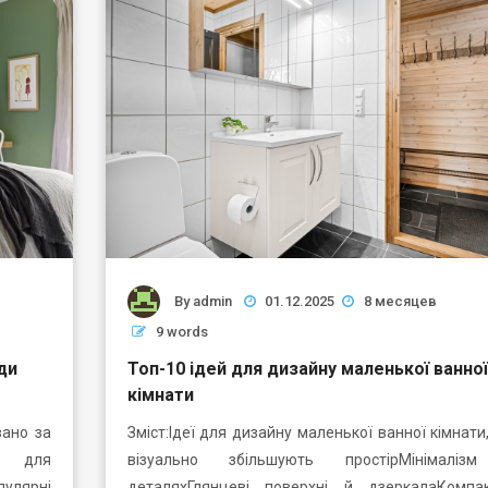
By
admin
01.12.2025
8 месяцев
9 words
ади
Топ-10 ідей для дизайну маленької ванної
кімнати
вано за
Зміст:Ідеї для дизайну маленької ванної кімнати
ін для
візуально збільшують простірМінімаліз
улярні
деталяхГлянцеві поверхні й дзеркалаКомпа