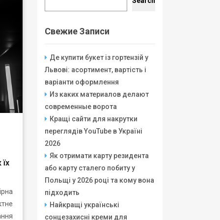
Search
Свежие Записи
Де купити букет із гортензій у
Львові: асортимент, вартість і
варіанти оформлення
Из каких материалов делают
современные ворота
Кращі сайти для накрутки
переглядів YouTube в Україні
2026
Як отримати карту резидента
 їх
або карту сталего побиту у
Польщі у 2026 році та кому вона
ірна
підходить
ктне
Найкращі українські
ання
сонцезахисні креми для