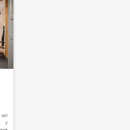
, що
м у
ктне