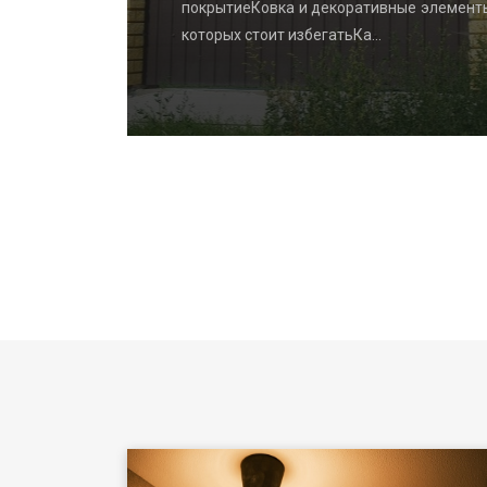
ydrangea
покрытиеКовка и декоративные элемент
которых стоит избегатьКа…