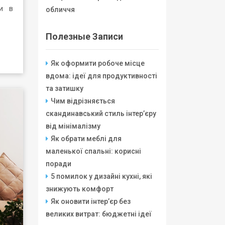
ки в
обличчя
Полезные Записи
Як оформити робоче місце
вдома: ідеї для продуктивності
та затишку
Чим відрізняється
скандинавський стиль інтер’єру
від мінімалізму
Як обрати меблі для
маленької спальні: корисні
поради
5 помилок у дизайні кухні, які
знижують комфорт
Як оновити інтер’єр без
великих витрат: бюджетні ідеї