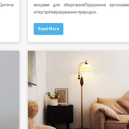
Дитяча
місцями для зберіганняПорушення ергономі
інтер’єріНеврахування природно…
Read More