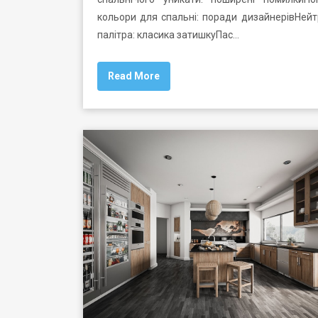
кольори для спальні: поради дизайнерівНей
палітра: класика затишкуПас…
Read More