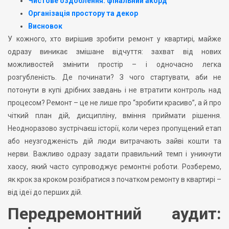
Чистове оздоблення: фінальний акорд
Організація простору та декор
Висновок
У кожного, хто вирішив зробити ремонт у квартирі, майже
одразу виникає змішане відчуття: захват від нових
можливостей змінити простір – і одночасно легка
розгубленість. Де починати? З чого стартувати, аби не
потонути в купі дрібних завдань і не втратити контроль над
процесом? Ремонт – це не лише про “зробити красиво”, а й про
чіткий план дій, дисципліну, вміння приймати рішення.
Неодноразово зустрічаєш історії, коли через пропущений етап
або неузгодженість дій люди витрачають зайві кошти та
нерви. Важливо одразу задати правильний темп і уникнути
хаосу, який часто супроводжує ремонтні роботи. Розберемо,
як крок за кроком розібратися з початком ремонту в квартирі –
від ідеї до перших дій.
Передремонтний аудит: