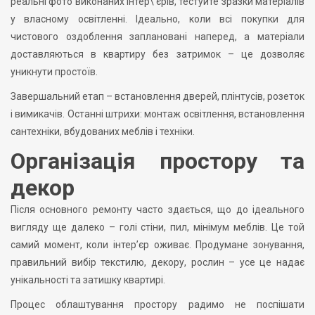
реальні фото виконаних інтер\’єрів, тестуйте зразки матеріалів
у власному освітленні. Ідеально, коли всі покупки для
чистового оздоблення заплановані наперед, а матеріали
доставляються в квартиру без затримок – це дозволяє
уникнути простоїв.
Завершальний етап – встановлення дверей, плінтусів, розеток
і вимикачів. Останні штрихи: монтаж освітлення, встановлення
сантехніки, вбудованих меблів і техніки.
Організація простору та
декор
Після основного ремонту часто здається, що до ідеального
вигляду ще далеко – голі стіни, пил, мінімум меблів. Це той
самий момент, коли інтер’єр оживає. Продумане зонування,
правильний вибір текстилю, декору, рослин – усе це надає
унікальності та затишку квартирі.
Процес облаштування простору радимо не поспішати