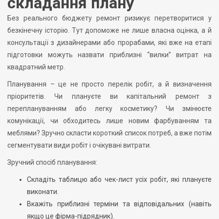
складання плану
Без реального бюджету ремонт ризикує перетворитися у
безкінечну історію. Тут допоможе не лише власна оцінка, а й
консультації з дизайнерами або прорабами, які вже на етапі
підготовки можуть назвати приблизні “вилки” витрат на
квадратний метр.
Планування – це не просто перелік робіт, а й визначення
пріоритетів. Чи плануєте ви капітальний ремонт з
переплануванням або легку косметику? Чи змінюєте
комунікації, чи обходитесь лише новим фарбуванням та
меблями? Зручно скласти короткий список потреб, а вже потім
сегментувати види робіт і очікувані витрати.
Зручний спосіб планування:
Складіть таблицю або чек-лист усіх робіт, які плануєте
виконати.
Вкажіть приблизні терміни та відповідальних (навіть
якщо це фірма-підрядник).