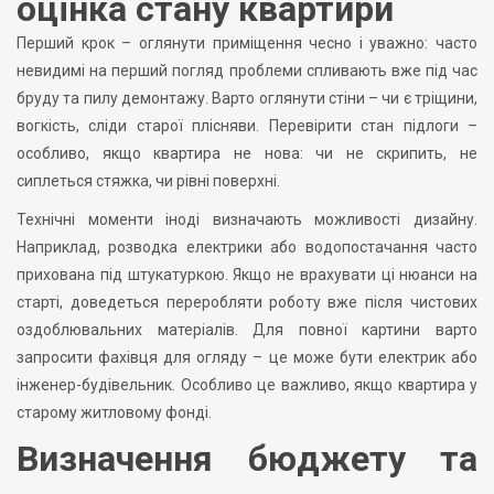
оцінка стану квартири
Перший крок – оглянути приміщення чесно і уважно: часто
невидимі на перший погляд проблеми спливають вже під час
бруду та пилу демонтажу. Варто оглянути стіни – чи є тріщини,
вогкість, сліди старої плісняви. Перевірити стан підлоги –
особливо, якщо квартира не нова: чи не скрипить, не
сиплеться стяжка, чи рівні поверхні.
Технічні моменти іноді визначають можливості дизайну.
Наприклад, розводка електрики або водопостачання часто
прихована під штукатуркою. Якщо не врахувати ці нюанси на
старті, доведеться переробляти роботу вже після чистових
оздоблювальних матеріалів. Для повної картини варто
запросити фахівця для огляду – це може бути електрик або
інженер-будівельник. Особливо це важливо, якщо квартира у
старому житловому фонді.
Визначення бюджету та