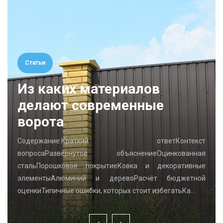
Статьи
Из каких материалов
делают современные
ворота
Содержание:Краткий ответКонтекст
вопросаРазвёрнутое объяснениеОцинкованная
стальПорошковое покрытиеКовка и декоративные
элементыАлюминий и деревоРасчёт бюджетной
оценкиТипичные ошибки, которых стоит избегатьКа…