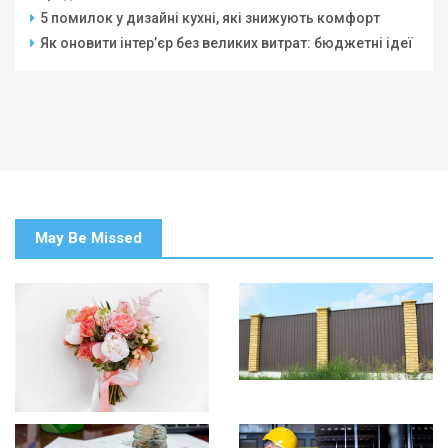
5 помилок у дизайні кухні, які знижують комфорт
Як оновити інтер’єр без великих витрат: бюджетні ідеї
May Be Missed