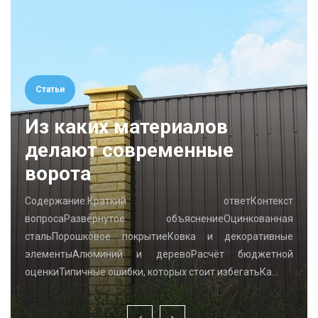
Статьи
Из каких материалов
делают современные
ворота
Содержание:Краткий ответКонтекст
вопросаРазвёрнутое объяснениеОцинкованная
стальПорошковое покрытиеКовка и декоративные
элементыАлюминий и деревоРасчёт бюджетной
оценкиТипичные ошибки, которых стоит избегатьКа…