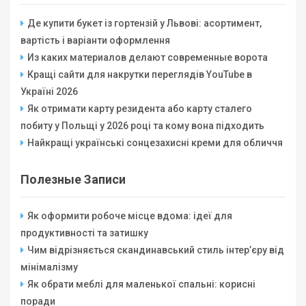
Де купити букет із гортензій у Львові: асортимент,
вартість і варіанти оформлення
Из каких материалов делают современные ворота
Кращі сайти для накрутки переглядів YouTube в
Україні 2026
Як отримати карту резидента або карту сталего
побиту у Польщі у 2026 році та кому вона підходить
Найкращі українські сонцезахисні креми для обличчя
Полезные Записи
Як оформити робоче місце вдома: ідеї для
продуктивності та затишку
Чим відрізняється скандинавський стиль інтер’єру від
мінімалізму
Як обрати меблі для маленької спальні: корисні
поради