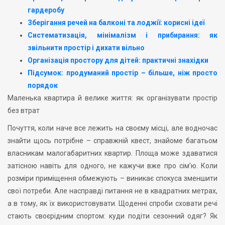
гардеробу
Зберігання речей на балконі та лоджії: корисні ідеї
Систематизація, мінімалізм і прибирання: як
звільнити простір і дихати вільно
Організація простору для дітей: практичні знахідки
Підсумок: продуманий простір – більше, ніж просто
порядок
Маленька квартира й велике життя: як організувати простір
без втрат
Почуття, коли наче все лежить на своєму місці, але водночас
знайти щось потрібне – справжній квест, знайоме багатьом
власникам малогабаритних квартир. Площа може здаватися
затісною навіть для одного, не кажучи вже про сім’ю. Коли
розміри приміщення обмежують – виникає спокуса зменшити
свої потреби. Але насправді питання не в квадратних метрах,
а в тому, як їх використовувати. Щоденні спроби сховати речі
стають своєрідним спортом: куди подіти сезонний одяг? Як