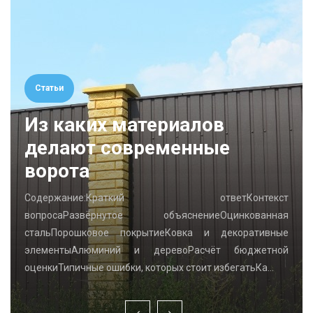
Статьи
Из каких материалов
делают современные
ворота
Содержание:Краткий ответКонтекст
вопросаРазвёрнутое объяснениеОцинкованная
стальПорошковое покрытиеКовка и декоративные
элементыАлюминий и деревоРасчёт бюджетной
оценкиТипичные ошибки, которых стоит избегатьКа…