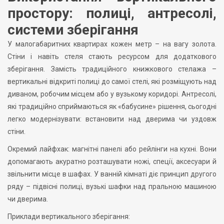
простору: полиці, антресолі,
системи зберігання
У малогабаритних квартирах кожен метр – на вагу золота.
Стіни і навіть стеля стають ресурсом для додаткового
зберігання. Замість традиційного книжкового стелажа –
вертикальні відкриті полиці до самої стелі, які розміщують над
диваном, робочим місцем або у вузькому коридорі. Антресолі,
які традиційно сприймаються як «бабусине» рішення, сьогодні
легко модернізувати: встановити над дверима чи уздовж
стіни.
Окремий лайфхак: магнітні панелі або рейлінги на кухні. Вони
допомагають акуратно розташувати ножі, спеції, аксесуари й
звільнити місце в шафах. У ванній кімнаті діє принцип другого
ряду – підвісні полиці, вузькі шафки над пральною машиною
чи дверима.
Приклади вертикального зберігання: