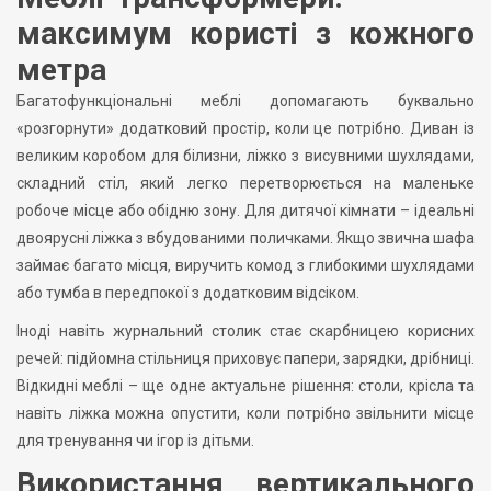
максимум користі з кожного
метра
Багатофункціональні меблі допомагають буквально
«розгорнути» додатковий простір, коли це потрібно. Диван із
великим коробом для білизни, ліжко з висувними шухлядами,
складний стіл, який легко перетворюється на маленьке
робоче місце або обідню зону. Для дитячої кімнати – ідеальні
двоярусні ліжка з вбудованими поличками. Якщо звична шафа
займає багато місця, виручить комод з глибокими шухлядами
або тумба в передпокої з додатковим відсіком.
Іноді навіть журнальний столик стає скарбницею корисних
речей: підйомна стільниця приховує папери, зарядки, дрібниці.
Відкидні меблі – ще одне актуальне рішення: столи, крісла та
навіть ліжка можна опустити, коли потрібно звільнити місце
для тренування чи ігор із дітьми.
Використання вертикального