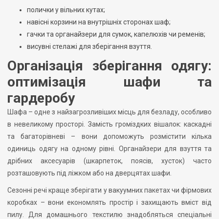
полички у вільних кутах;
навісні корзини на внутрішніх сторонах шаф;
гачки та органайзери для сумок, капелюхів чи ременів;
висувні стелажі для зберігання взуття.
Організація зберігання одягу:
оптимізація шафи та
гардеробу
Шафа – одне з найзагрозливіших місць для безладу, особливо
в невеликому просторі. Замість громіздких вішалок: каскадні
та багаторівневі – вони допоможуть розмістити кілька
одиниць одягу на одному рівні. Органайзери для взуття та
дрібних аксесуарів (шкарпеток, поясів, хусток) часто
розташовують під ліжком або на дверцятах шафи.
Сезонні речі краще зберігати у вакуумних пакетах чи фірмових
коробках – вони економлять простір і захищають вміст від
пилу. Для домашнього текстилю знадобляться спеціальні