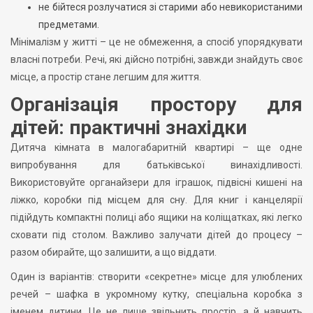
не бійтеся розлучатися зі старими або невикористаними
предметами.
Мінімалізм у житті – це не обмеження, а спосіб упорядкувати
власні потреби. Речі, які дійсно потрібні, завжди знайдуть своє
місце, а простір стане легшим для життя.
Організація простору для
дітей: практичні знахідки
Дитяча кімната в малогабаритній квартирі – ще одне
випробування для батьківської винахідливості.
Використовуйте органайзери для іграшок, підвісні кишені на
ліжко, коробки під місцем для сну. Для книг і канцелярії
підійдуть компактні полиці або ящики на коліщатках, які легко
сховати під столом. Важливо залучати дітей до процесу –
разом обирайте, що залишити, а що віддати.
Один із варіантів: створити «секретне» місце для улюблених
речей – шафка в укромному кутку, спеціальна коробка з
іменем дитини. Це не лише звільнить простір, а й навчить