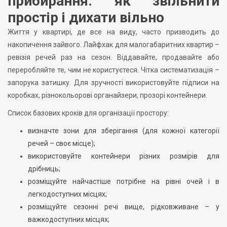
прибирання: як звільнити
простір і дихати вільно
Життя у квартирі, де все на виду, часто призводить до
накопичення зайвого. Лайфхак для малогабаритних квартир –
ревізія речей раз на сезон. Віддавайте, продавайте або
переробляйте те, чим не користуєтеся. Чітка систематизація –
запорука затишку. Для зручності використовуйте підписи на
коробках, різнокольорові органайзери, прозорі контейнери.
Список базових кроків для організації простору:
визначте зони для зберігання (для кожної категорії
речей – своє місце);
використовуйте контейнери різних розмірів для
дрібниць;
розміщуйте найчастіше потрібне на рівні очей і в
легкодоступних місцях;
розміщуйте сезонні речі вище, рідковживане – у
важкодоступних місцях;