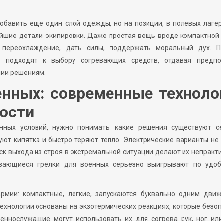
обавить еще один слой одежды, но на позиции, в полевых лаге
ейшие детали экипировки. Даже простая вещь вроде компактной
ь переохлаждение, дать силы, поддержать моральный дух. П
 подходят к выбору согревающих средств, отдавая предпо
нии решениям.
енных: современные техноло
ности
ных условий, нужно понимать, какие решения существуют се
ют кипятка и быстро теряют тепло. Электрические варианты не
иск выхода из строя в экстремальной ситуации делают их непрак
евающиеся грелки для военных серьезно выигрывают по удоб
рмии: компактные, легкие, запускаются буквально одним движ
технологии основаны на экзотермических реакциях, которые безо
оеннослужащие могут использовать их для согрева рук, ног ил