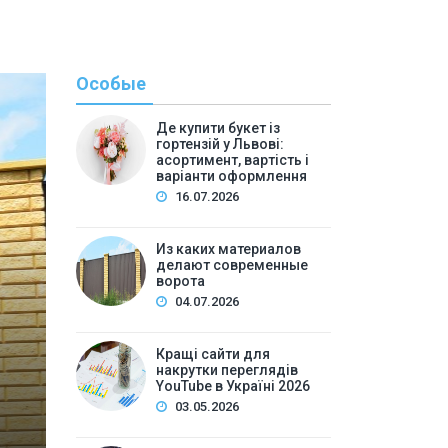
Особые
Де купити букет із
гортензій у Львові:
асортимент, вартість і
варіанти оформлення
16.07.2026
С
Из каких материалов
делают современные
By
admi
ворота
Кращі сайти для накру
04.07.2026
Украї
Кращі сайти для
накрутки переглядів
Зміст:
YouTube в Україні 2026
Чим відрізняється безпечна накрутка переглядів Yo
03.05.2026
Чому watch time — ключовий показник для YouTube