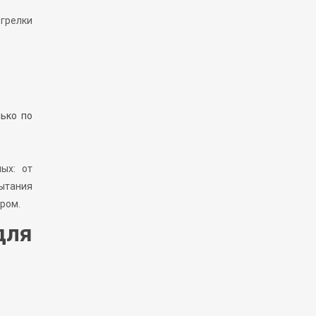
 грелки
лько по
ых: от
пытания
ром.
для