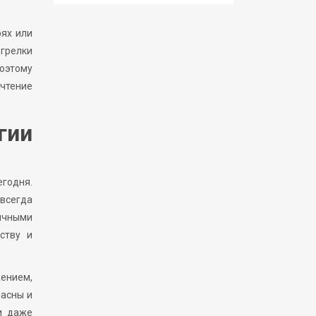
рях или
 грелки
оэтому
чтение
гии
годня.
 всегда
тичными
ству и
ением,
пасны и
и даже