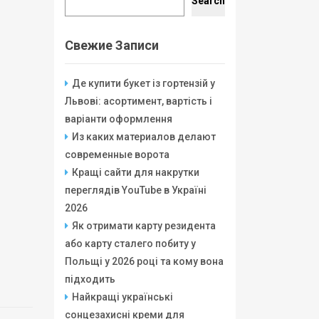
Search
Свежие Записи
Де купити букет із гортензій у
Львові: асортимент, вартість і
варіанти оформлення
Из каких материалов делают
современные ворота
Кращі сайти для накрутки
переглядів YouTube в Україні
2026
Як отримати карту резидента
або карту сталего побиту у
Польщі у 2026 році та кому вона
підходить
Найкращі українські
сонцезахисні креми для