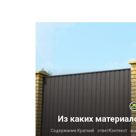
ент,
Из каких материал
и обирають
Содержание:Краткий ответКонтекст в