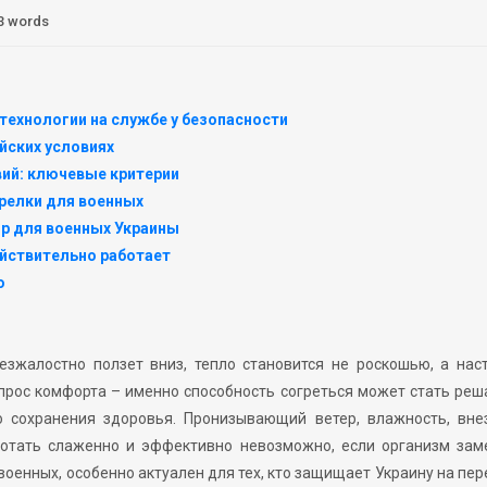
3 words
технологии на службе у безопасности
йских условиях
вий: ключевые критерии
релки для военных
р для военных Украины
ействительно работает
ю
езжалостно ползет вниз, тепло становится не роскошью, а на
опрос комфорта – именно способность согреться может стать р
о сохранения здоровья. Пронизывающий ветер, влажность, вне
ботать слаженно и эффективно невозможно, если организм заме
военных, особенно актуален для тех, кто защищает Украину на пе