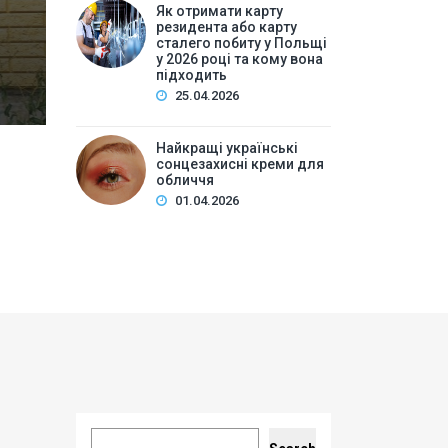
Накрутка переглядів vs органічне просування: що п
Як отримати карту
резидента або карту
ТОП сайтів для накрутки переглядів YouTube…
сталего побиту у Польщі
у 2026 році та кому вона
підходить
25.04.2026
Найкращі українські
сонцезахисні креми для
обличчя
01.04.2026
Search