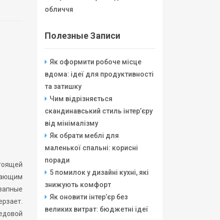
обличчя
Полезные Записи
Як оформити робоче місце
вдома: ідеї для продуктивності
та затишку
Чим відрізняється
скандинавський стиль інтер’єру
від мінімалізму
Як обрати меблі для
маленької спальні: корисні
поради
стоящей
5 помилок у дизайні кухні, які
ешающим
знижують комфорт
запные
Як оновити інтер’єр без
рзает.
великих витрат: бюджетні ідеї
редовой