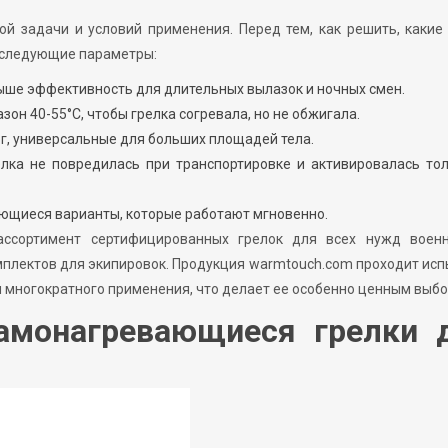
й задачи и условий применения. Перед тем, как решить, какие
а следующие параметры:
выше эффективность для длительных вылазок и ночных смен.
он 40-55°C, чтобы грелка согревала, но не обжигала.
ог, универсальные для больших площадей тела.
лка не повредилась при транспортировке и активировалась то
ющиеся варианты, которые работают мгновенно.
ассортимент сертифицированных грелок для всех нужд военн
плектов для экипировок. Продукция warmtouch.com проходит ис
я многократного применения, что делает ее особенно ценным выбо
амонагревающиеся грелки 