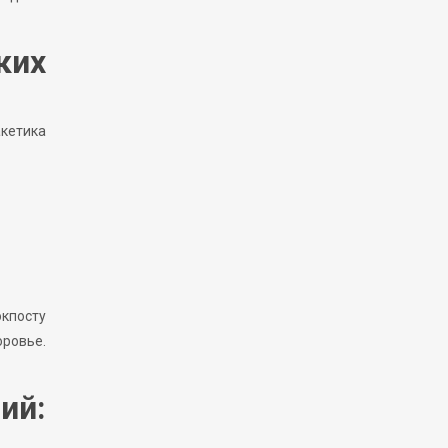
ких
акетика
окпосту
ровье.
ий: