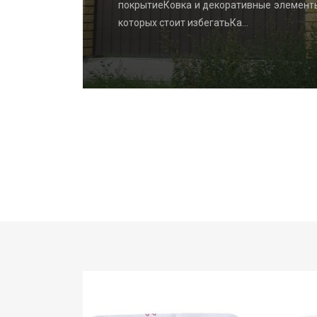
ydrangea
покрытиеКовка и декоративные элемент
которых стоит избегатьКа…