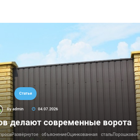
Статьи
By
admin
04.07.2026
ов делают современные ворота
опросаРазвёрнутое объяснениеОцинкованная стальПорошковое