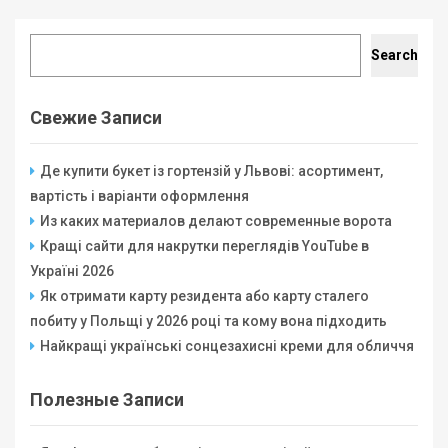
Search
Search
Свежие Записи
Де купити букет із гортензій у Львові: асортимент,
вартість і варіанти оформлення
Из каких материалов делают современные ворота
Кращі сайти для накрутки переглядів YouTube в
Україні 2026
Як отримати карту резидента або карту сталего
побиту у Польщі у 2026 році та кому вона підходить
Найкращі українські сонцезахисні креми для обличчя
Полезные Записи