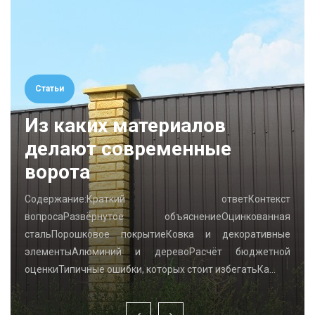
Статьи
Из каких материалов
делают современные
ворота
Содержание:Краткий ответКонтекст
вопросаРазвёрнутое объяснениеОцинкованная
стальПорошковое покрытиеКовка и декоративные
элементыАлюминий и деревоРасчёт бюджетной
оценкиТипичные ошибки, которых стоит избегатьКа…