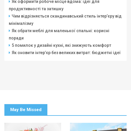
Як оформити робоче місце вдома: ідеї для
продуктивності та затишку
Чим відрізняється скандинавський стиль інтер’єру від
мінімалізму
Як обрати меблі для маленької спальні: корисні
поради
5 помилок у дизайні кухні, які знижують комфорт
Як оновити інтер’єр без великих витрат: бюджетні ідеї
May Be Missed