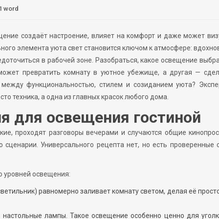
1 word
щение создаёт настроение, влияет на комфорт и даже может ви
ьного элемента уюта свет становится ключом к атмосфере: вдохно
редоточиться в рабочей зоне. Разобраться, какое освещение выбр
 может превратить комнату в уютное убежище, а другая — сдел
 между функциональностью, стилем и созиданием уюта? Экспе
осто техника, а одна из главных красок любого дома.
я для освещения гостиной
зкие, проходят разговоры вечерами и случаются общие кинопро
го сценарии. Универсального рецепта нет, но есть проверенные 
о уровней освещения:
ветильник) равномерно заливает комнату светом, делая её прост
 настольные лампы. Такое освещение особенно ценно для угол