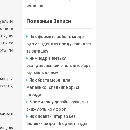
обличчя
Полезные Записи
зуально
вляет в
ать для
Як оформити робоче місце
ать её
вдома: ідеї для продуктивності
рты по
та затишку
Чим відрізняється
скандинавський стиль інтер’єру
від мінімалізму
смотры.
Як обрати меблі для
советы,
маленької спальні: корисні
поради
5 помилок у дизайні кухні, які
знижують комфорт
орной и
Як оновити інтер’єр без
великих витрат: бюджетні ідеї
ков для