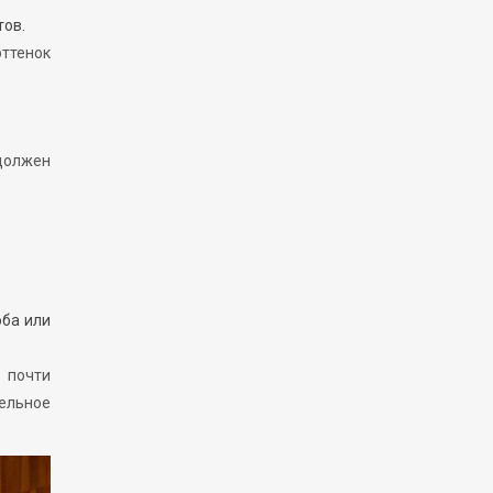
тов.
оттенок
 должен
оба или
 почти
дельное