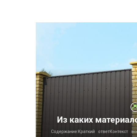
ент,
Из каких материал
и обирають
Содержание:Краткий ответКонтекст в