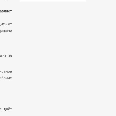
авляет
дить от
игрышно
ияют на
новное
абочие
е даёт