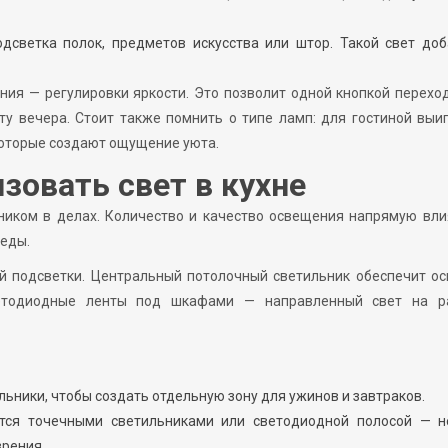
дсветка полок, предметов искусства или штор. Такой свет доб
ия — регулировки яркости. Это позволит одной кнопкой перехо
ту вечера. Стоит также помнить о типе ламп: для гостиной вы
которые создают ощущение уюта.
зовать свет в кухне
тником в делах. Количество и качество освещения напрямую вл
 еды.
й подсветки. Центральный потолочный светильник обеспечит ос
ветодиодные ленты под шкафами — направленный свет на р
ьники, чтобы создать отдельную зону для ужинов и завтраков.
тся точечными светильниками или светодиодной полосой — н
зрения.