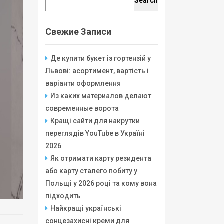
Search
Свежие Записи
Де купити букет із гортензій у
Львові: асортимент, вартість і
варіанти оформлення
Из каких материалов делают
современные ворота
Кращі сайти для накрутки
переглядів YouTube в Україні
2026
Як отримати карту резидента
або карту сталего побиту у
Польщі у 2026 році та кому вона
підходить
Найкращі українські
сонцезахисні креми для