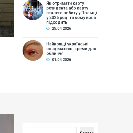
Накрутка переглядів vs органічне просування: що п
Як отримати карту
резидента або карту
ТОП сайтів для накрутки переглядів YouTube…
сталего побиту у Польщі
у 2026 році та кому вона
підходить
25.04.2026
Найкращі українські
сонцезахисні креми для
обличчя
01.04.2026
Search