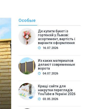
Особые
Де купити букет із
гортензій у Львові:
асортимент, вартість і
варіанти оформлення
16.07.2026
С
Из каких материалов
делают современные
By
admi
ворота
Кращі сайти для накру
04.07.2026
Украї
Кращі сайти для
накрутки переглядів
Зміст:
YouTube в Україні 2026
Чим відрізняється безпечна накрутка переглядів Yo
03.05.2026
Чому watch time — ключовий показник для YouTube