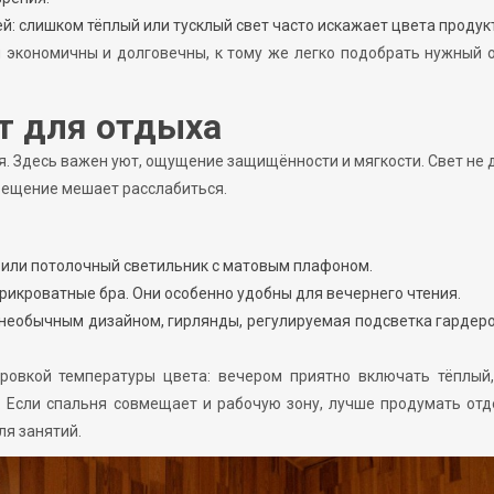
: слишком тёплый или тусклый свет часто искажает цвета продук
 экономичны и долговечны, к тому же легко подобрать нужный 
т для отдыха
я. Здесь важен уют, ощущение защищённости и мягкости. Свет не
вещение мешает расслабиться.
или потолочный светильник с матовым плафоном.
рикроватные бра. Они особенно удобны для вечернего чтения.
 необычным дизайном, гирлянды, регулируемая подсветка гардер
овкой температуры цвета: вечером приятно включать тёплый,
. Если спальня совмещает и рабочую зону, лучше продумать от
ля занятий.