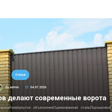
Статьи
By
admin
04.07.2026
ов делают современные ворота
опросаРазвёрнутое объяснениеОцинкованная стальПорошковое