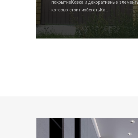
ydrangea
покрытиеКовка и декоративные элемент
которых стоит избегатьКа…