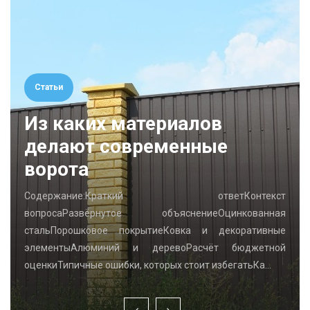
Статьи
Из каких материалов
делают современные
ворота
Содержание:Краткий ответКонтекст
вопросаРазвёрнутое объяснениеОцинкованная
стальПорошковое покрытиеКовка и декоративные
элементыАлюминий и деревоРасчёт бюджетной
оценкиТипичные ошибки, которых стоит избегатьКа…