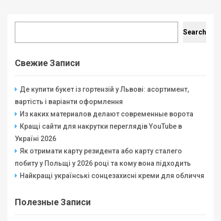
Search
Search
Свежие Записи
Де купити букет із гортензій у Львові: асортимент,
вартість і варіанти оформлення
Из каких материалов делают современные ворота
Кращі сайти для накрутки переглядів YouTube в
Україні 2026
Як отримати карту резидента або карту сталего
побиту у Польщі у 2026 році та кому вона підходить
Найкращі українські сонцезахисні креми для обличчя
Полезные Записи