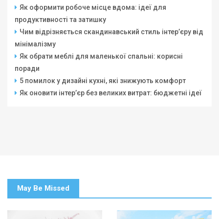
Як оформити робоче місце вдома: ідеї для
продуктивності та затишку
Чим відрізняється скандинавський стиль інтер’єру від
мінімалізму
Як обрати меблі для маленької спальні: корисні
поради
5 помилок у дизайні кухні, які знижують комфорт
Як оновити інтер’єр без великих витрат: бюджетні ідеї
May Be Missed