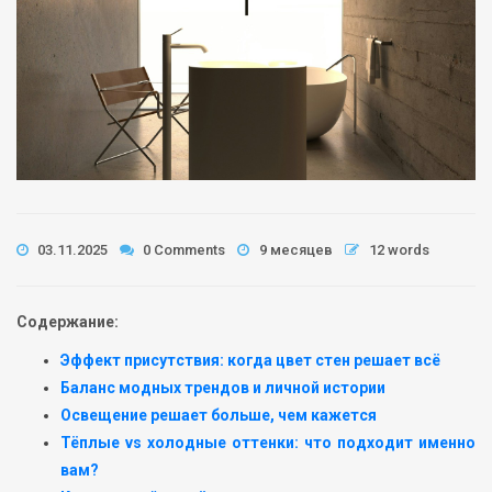
03.11.2025
0 Comments
9 месяцев
12 words
Содержание:
Эффект присутствия: когда цвет стен решает всё
Баланс модных трендов и личной истории
Освещение решает больше, чем кажется
Тёплые vs холодные оттенки: что подходит именно
вам?