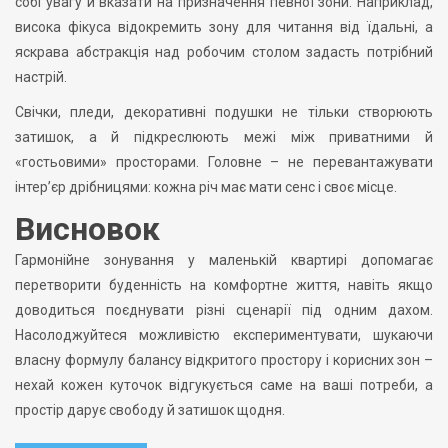
собі увагу й вказати на призначення певної зони. Наприклад,
висока фікуса відокремить зону для читання від їдальні, а
яскрава абстракція над робочим столом задасть потрібний
настрій.
Свічки, пледи, декоративні подушки не тільки створюють
затишок, а й підкреслюють межі між приватними й
«гостьовими» просторами. Головне – не перевантажувати
інтер’єр дрібницями: кожна річ має мати сенс і своє місце.
Висновок
Гармонійне зонування у маленькій квартирі допомагає
перетворити буденність на комфортне життя, навіть якщо
доводиться поєднувати різні сценарії під одним дахом.
Насолоджуйтеся можливістю експериментувати, шукаючи
власну формулу балансу відкритого простору і корисних зон –
нехай кожен куточок відгукується саме на ваші потреби, а
простір дарує свободу й затишок щодня.