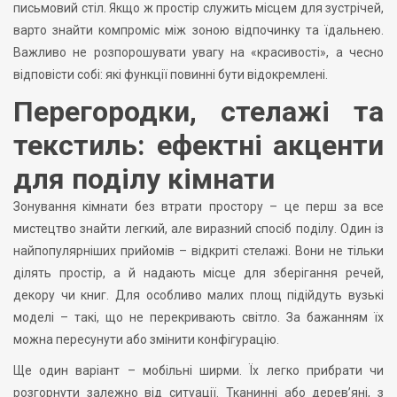
письмовий стіл. Якщо ж простір служить місцем для зустрічей,
варто знайти компроміс між зоною відпочинку та їдальнею.
Важливо не розпорошувати увагу на «красивості», а чесно
відповісти собі: які функції повинні бути відокремлені.
Перегородки, стелажі та
текстиль: ефектні акценти
для поділу кімнати
Зонування кімнати без втрати простору – це перш за все
мистецтво знайти легкий, але виразний спосіб поділу. Один із
найпопулярніших прийомів – відкриті стелажі. Вони не тільки
ділять простір, а й надають місце для зберігання речей,
декору чи книг. Для особливо малих площ підійдуть вузькі
моделі – такі, що не перекривають світло. За бажанням їх
можна пересунути або змінити конфігурацію.
Ще один варіант – мобільні ширми. Їх легко прибрати чи
розгорнути залежно від ситуації. Тканинні або дерев’яні, з