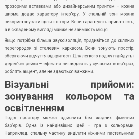
прозорими вставками або дизайнерським принтом – кожна
ширма додає характеру інтер’єру. У спальній зоні можна
використовувати щільні штори. Вони гарантують приватність,
а в складеному вигляді майже не займають місця.
Якщо потрібна більша звукоізоляція, придивіться до скляних
перегородок зі сталевим каркасом. Вони зонують простір,
зберігаючи відчуття відкритості. Для легкого поділу підійдуть і
дерев’яні рейки – ефектно виглядають у сучасних інтер’єрах,
роблять акцент, але не здаються важкими.
Візуальні прийоми:
зонування кольором та
освітленням
Поділ простору можна здійснити без жодних фізичних
бар’єрів. Одна із найдієвіших ідей – гра з кольорами.
Наприклад, спальну частину виділити ніжними пастельними