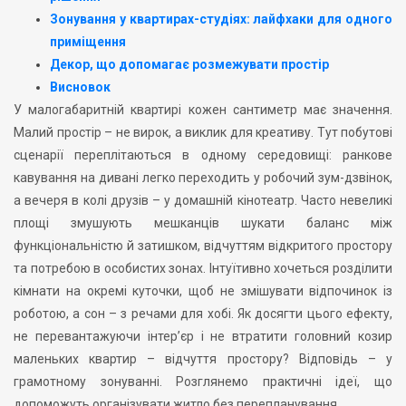
Зонування у квартирах-студіях: лайфхаки для одного
приміщення
Декор, що допомагає розмежувати простір
Висновок
У малогабаритній квартирі кожен сантиметр має значення.
Малий простір – не вирок, а виклик для креативу. Тут побутові
сценарії переплітаються в одному середовищі: ранкове
кавування на дивані легко переходить у робочий зум-дзвінок,
а вечеря в колі друзів – у домашній кінотеатр. Часто невеликі
площі змушують мешканців шукати баланс між
функціональністю й затишком, відчуттям відкритого простору
та потребою в особистих зонах. Інтуїтивно хочеться розділити
кімнати на окремі куточки, щоб не змішувати відпочинок із
роботою, а сон – з речами для хобі. Як досягти цього ефекту,
не перевантажуючи інтер’єр і не втратити головний козир
маленьких квартир – відчуття простору? Відповідь – у
грамотному зонуванні. Розглянемо практичні ідеї, що
допоможуть організувати житло без перепланування.