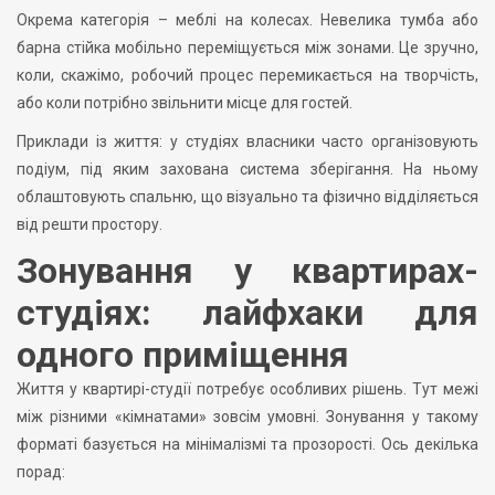
Окрема категорія – меблі на колесах. Невелика тумба або
барна стійка мобільно переміщується між зонами. Це зручно,
коли, скажімо, робочий процес перемикається на творчість,
або коли потрібно звільнити місце для гостей.
Приклади із життя: у студіях власники часто організовують
подіум, під яким захована система зберігання. На ньому
облаштовують спальню, що візуально та фізично відділяється
від решти простору.
Зонування у квартирах-
студіях: лайфхаки для
одного приміщення
Життя у квартирі-студії потребує особливих рішень. Тут межі
між різними «кімнатами» зовсім умовні. Зонування у такому
форматі базується на мінімалізмі та прозорості. Ось декілька
порад: