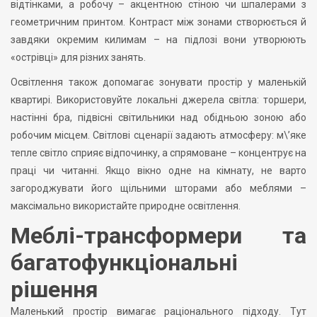
відтінками, а робочу – акцентною стіною чи шпалерами з
геометричним принтом. Контраст між зонами створюється й
завдяки окремим килимам – на підлозі вони утворюють
«острівці» для різних занять.
Освітлення також допомагає зонувати простір у маленькій
квартирі. Використовуйте локальні джерела світла: торшери,
настінні бра, підвісні світильники над обідньою зоною або
робочим місцем. Світлові сценарії задають атмосферу: м\’яке
тепле світло сприяє відпочинку, а спрямоване – концентрує на
праці чи читанні. Якщо вікно одне на кімнату, не варто
загороджувати його щільними шторами або меблями –
максімально використайте природне освітлення.
Меблі-трансформери та
багатофункціональні
рішення
Маленький простір вимагає раціонального підходу. Тут