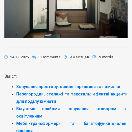
24.11.2025
0 Comments
9 месяцев
9 words
Зміст:
Зонування простору: основні принципи та помилки
Перегородки, стелажі та текстиль: ефектні акценти
для поділу кімнати
Візуальні прийоми: зонування кольором та
освітленням
Меблі-трансформери та багатофункціональні
рішення