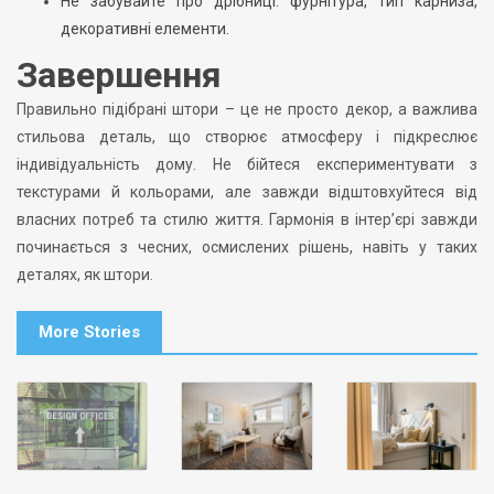
Не забувайте про дрібниці: фурнітура, тип карниза,
декоративні елементи.
Завершення
Правильно підібрані штори – це не просто декор, а важлива
стильова деталь, що створює атмосферу і підкреслює
індивідуальність дому. Не бійтеся експериментувати з
текстурами й кольорами, але завжди відштовхуйтеся від
власних потреб та стилю життя. Гармонія в інтер’єрі завжди
починається з чесних, осмислених рішень, навіть у таких
деталях, як штори.
More Stories