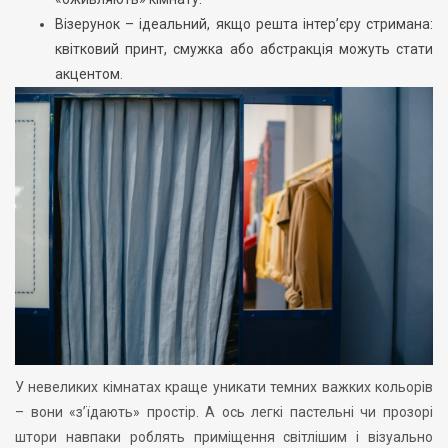
Візерунок – ідеальний, якщо решта інтер’єру стримана:
квітковий принт, смужка або абстракція можуть стати
акцентом.
У невеликих кімнатах краще уникати темних важких кольорів
– вони «з’їдають» простір. А ось легкі пастельні чи прозорі
штори навпаки роблять приміщення світлішим і візуально