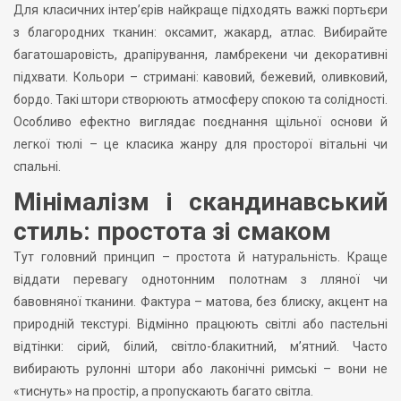
Для класичних інтер’єрів найкраще підходять важкі портьєри
з благородних тканин: оксамит, жакард, атлас. Вибирайте
багатошаровість, драпірування, ламбрекени чи декоративні
підхвати. Кольори – стримані: кавовий, бежевий, оливковий,
бордо. Такі штори створюють атмосферу спокою та солідності.
Особливо ефектно виглядає поєднання щільної основи й
легкої тюлі – це класика жанру для просторої вітальні чи
спальні.
Мінімалізм і скандинавський
стиль: простота зі смаком
Тут головний принцип – простота й натуральність. Краще
віддати перевагу однотонним полотнам з лляної чи
бавовняної тканини. Фактура – матова, без блиску, акцент на
природній текстурі. Відмінно працюють світлі або пастельні
відтінки: сірий, білий, світло-блакитний, м’ятний. Часто
вибирають рулонні штори або лаконічні римські – вони не
«тиснуть» на простір, а пропускають багато світла.