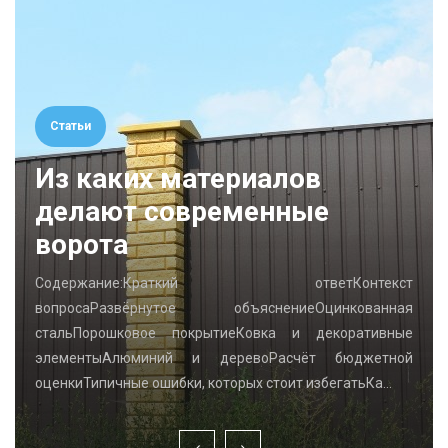
Статьи
Из каких материалов
делают современные
ворота
Содержание:Краткий ответКонтекст
вопросаРазвёрнутое объяснениеОцинкованная
стальПорошковое покрытиеКовка и декоративные
элементыАлюминий и деревоРасчёт бюджетной
оценкиТипичные ошибки, которых стоит избегатьКа…