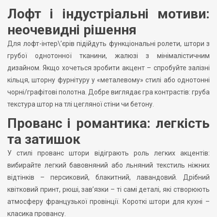
Лофт і індустріальні мотиви:
неочевидні рішення
Для лофт-інтер\’єрів підійдуть функціональні ролети, штори з
грубої однотонної тканини, жалюзі з мінімалістичним
дизайном. Якщо хочеться зробити акцент – спробуйте залізні
кільця, шторну фурнітуру у «металевому» стилі або однотонні
чорні/графітові полотна. Добре виглядає гра контрастів: груба
текстура штор на тлі цегляної стіни чи бетону.
Прованс і романтика: легкість
та затишок
У стилі прованс штори відіграють роль легких акцентів:
вибирайте легкий бавовняний або льняний текстиль ніжних
відтінків – персиковий, блакитний, лавандовий. Дрібний
квітковий принт, рюші, зав’язки – ті самі деталі, які створюють
атмосферу французької провінції. Короткі штори для кухні –
класика провансу.