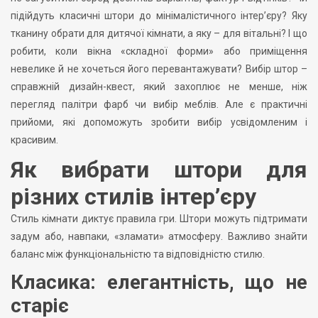
підійдуть класичні штори до мінімалістичного інтер’єру? Яку
тканину обрати для дитячої кімнати, а яку – для вітальні? І що
робити, коли вікна «складної форми» або приміщення
невелике й не хочеться його перевантажувати? Вибір штор –
справжній дизайн-квест, який захоплює не менше, ніж
перегляд палітри фарб чи вибір меблів. Але є практичні
прийоми, які допоможуть зробити вибір усвідомленим і
красивим.
Як вибрати штори для
різних стилів інтер’єру
Стиль кімнати диктує правила гри. Штори можуть підтримати
задум або, навпаки, «зламати» атмосферу. Важливо знайти
баланс між функціональністю та відповідністю стилю.
Класика: елегантність, що не
старіє