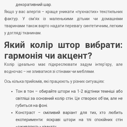
декоративний шар.
Якщо у вас алергія – краще уникати «пухнастих» текстильних
фактур. У сім’ях із маленькими дітьми чи домашніми
тваринами також варто надати перевагу синтетичним, легким
у догляді тканинам.
Який колір штор вибрати:
гармонія чи акцент?
Колір ідеально має підкреслювати задум інтер’єру, але
водночас – не зливатися зі стінами чи меблями.
Ось кілька прийомів, які працюють у різних ситуаціях:
Тон в тон – обирайте штори на 1-2 відтінки темніші або
світліші за основний колір стін. Це створює об’єм, але не
губиться на фоні.
Констраст – сміливий варіант для тих, хто любить
експерименти: яскраві штори на тлі спокійних стін
«оживляють» кімнату.