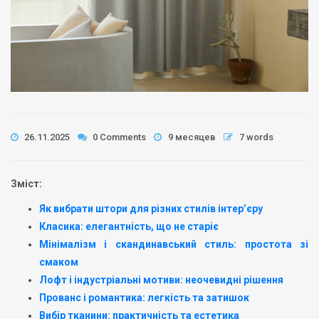
26.11.2025
0 Comments
9 месяцев
7 words
Зміст:
Як вибрати штори для різних стилів інтер’єру
Класика: елегантність, що не старіє
Мінімалізм і скандинавський стиль: простота зі
смаком
Лофт і індустріальні мотиви: неочевидні рішення
Прованс і романтика: легкість та затишок
Вибір тканини: практичність та естетика