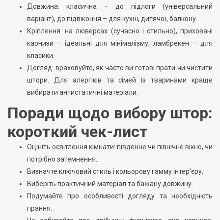
Довжина: класична – до підлоги (універсальний
варіант), до підвіконня – для кухні, дитячої, балкону.
Кріплення: на люверсах (сучасно і стильно), приховані
карнизи – ідеальні для мінімалізму, ламбрекен – для
класики.
Догляд: враховуйте, як часто ви готові прати чи чистити
штори. Для алергіків та сімей із тваринами краще
вибирати антистатичні матеріали.
Поради щодо вибору штор:
короткий чек-лист
Оцініть освітлення кімнати: південне чи північне вікно, чи
потрібно затемнення.
Визначте ключовий стиль і кольорову гамму інтер’єру.
Виберіть практичний матеріал та бажану довжину.
Подумайте про особливості догляду та необхідність
прання.