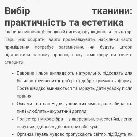
Вибір тканини:
практичність та естетика
Тканина визначає й зовнішній вигляд, і функціональність штор.
Перш ніж обирати, варто проаналізувати, наскільки часто
приміщення потребує затемнення, чи будуть штори
піддаватися частому пранню, і яку атмосферу ви хочете
створити.
Бавовна і льон виглядають натурально, підходять для
більшості сучасних інтер’єрів і добре тримають форму.
Проте швидко зминаються та можуть дати усадку після
прання.
Оксамит і атлас – для урочистих кімнат, але збирають
пил і «люблять» акуратний догляд.
Поліестер і мікрофібра – універсальні, зносостійкі, легко
перуться, ідеальні для дитячих або кухні.
Органза і вуаль чудово пропускають світло, підійдуть як