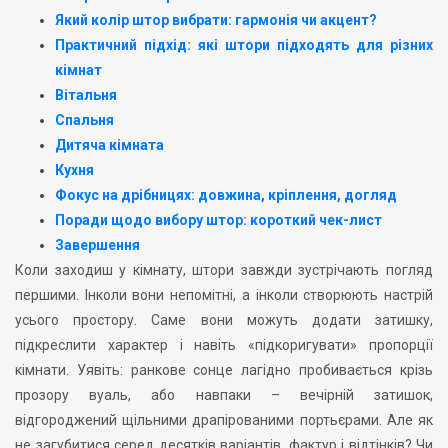
Який колір штор вибрати: гармонія чи акцент?
Практичний підхід: які штори підходять для різних
кімнат
Вітальня
Спальня
Дитяча кімната
Кухня
Фокус на дрібницях: довжина, кріплення, догляд
Поради щодо вибору штор: короткий чек-лист
Завершення
Коли заходиш у кімнату, штори завжди зустрічають погляд
першими. Інколи вони непомітні, а інколи створюють настрій
усього простору. Саме вони можуть додати затишку,
підкреслити характер і навіть «підкоригувати» пропорції
кімнати. Уявіть: ранкове сонце лагідно пробивається крізь
прозору вуаль, або навпаки – вечірній затишок,
відгороджений щільними драпірованими портьєрами. Але як
не загубитися серед десятків варіантів, фактур і відтінків? Чи